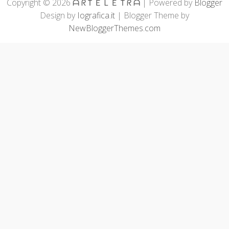
Copyright ©
2026
ᗩ ᖇＴＥＬＥＴᖇ ᗩ
| Powered by
Blogger
Design by
Iografica.it
| Blogger Theme by
NewBloggerThemes.com