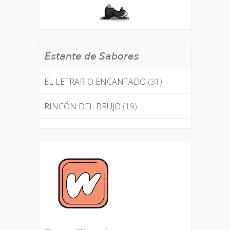
𝘌𝘴𝘵𝘢𝘯𝘵𝘦 𝘥𝘦 𝘚𝘢𝘣𝘰𝘳𝘦𝘴
EL LETRARIO ENCANTADO
(31)
RINCÓN DEL BRUJO
(19)