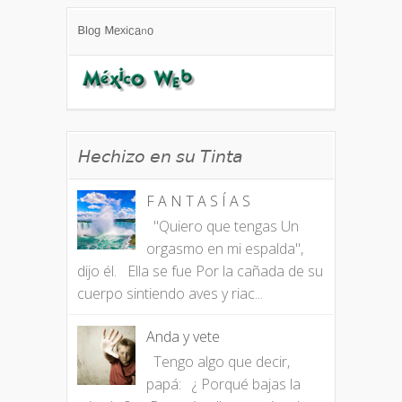
ᴮˡᵒᵍ ᴹᵉˣⁱᶜᵃⁿᵒ
𝘏𝘦𝘤𝘩𝘪𝘻𝘰 𝘦𝘯 𝘴𝘶 𝘛𝘪𝘯𝘵𝘢
F A N T A S Í A S
"Quiero que tengas Un
orgasmo en mi espalda",
dijo él. Ella se fue Por la cañada de su
cuerpo sintiendo aves y riac...
Anda y vete
Tengo algo que decir,
papá: ¿ Porqué bajas la