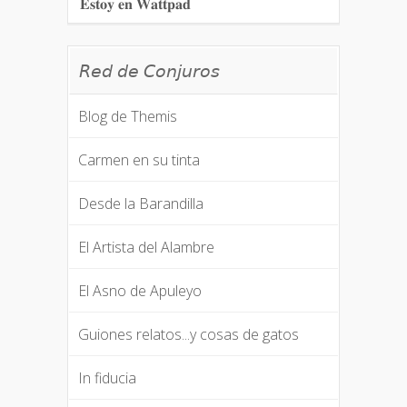
𝐄𝐬𝐭𝐨𝐲 𝐞𝐧 𝐖𝐚𝐭𝐭𝐩𝐚𝐝
𝘙𝘦𝘥 𝘥𝘦 𝘊𝘰𝘯𝘫𝘶𝘳𝘰𝘴
Blog de Themis
Carmen en su tinta
Desde la Barandilla
El Artista del Alambre
El Asno de Apuleyo
Guiones relatos...y cosas de gatos
In fiducia