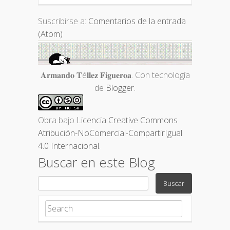
Suscribirse a:
Comentarios de la entrada
(Atom)
𝐀𝐫𝐦𝐚𝐧𝐝𝐨 𝐓é𝐥𝐥𝐞𝐳 𝐅𝐢𝐠𝐮𝐞𝐫𝐨𝐚. Con tecnología
de
Blogger
.
Obra bajo
Licencia Creative Commons
Atribución-NoComercial-CompartirIgual
4.0 Internacional
.
Buscar en este Blog
Search for: