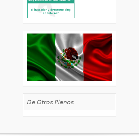
𝘋𝘦 𝘖𝘵𝘳𝘰𝘴 𝘗𝘭𝘢𝘯𝘰𝘴