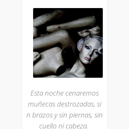
Esta noche cenaremos
muñecas
destrozadas,
si
n brazos y sin piernas,
sin
cuello
ni cabeza.